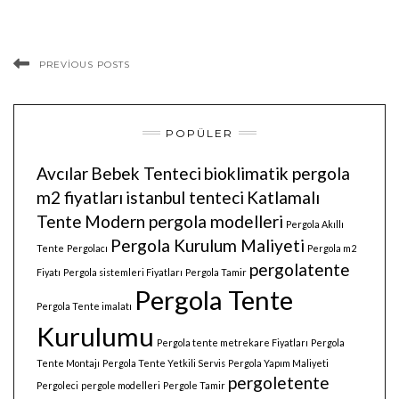
PREVIOUS POSTS
POPÜLER
Avcılar
Bebek Tenteci
bioklimatik pergola
m2 fiyatları
istanbul tenteci
Katlamalı
Tente
Modern pergola modelleri
Pergola Akıllı
Pergola Kurulum Maliyeti
Tente
Pergolacı
Pergola m2
pergolatente
Fiyatı
Pergola sistemleri Fiyatları
Pergola Tamir
Pergola Tente
Pergola Tente imalatı
Kurulumu
Pergola tente metrekare Fiyatları
Pergola
Tente Montajı
Pergola Tente Yetkili Servis
Pergola Yapım Maliyeti
pergoletente
Pergoleci
pergole modelleri
Pergole Tamir