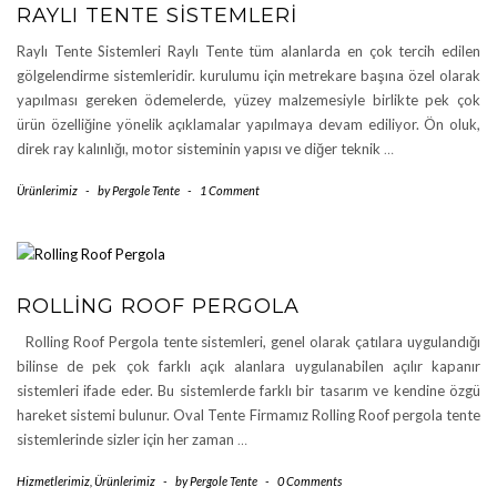
RAYLI TENTE SISTEMLERI
Raylı Tente Sistemleri Raylı Tente tüm alanlarda en çok tercih edilen
gölgelendirme sistemleridir. kurulumu için metrekare başına özel olarak
yapılması gereken ödemelerde, yüzey malzemesiyle birlikte pek çok
ürün özelliğine yönelik açıklamalar yapılmaya devam ediliyor. Ön oluk,
direk ray kalınlığı, motor sisteminin yapısı ve diğer teknik
…
Ürünlerimiz
-
by
Pergole Tente
-
1 Comment
ROLLING ROOF PERGOLA
Rolling Roof Pergola tente sistemleri, genel olarak çatılara uygulandığı
bilinse de pek çok farklı açık alanlara uygulanabilen açılır kapanır
sistemleri ifade eder. Bu sistemlerde farklı bir tasarım ve kendine özgü
hareket sistemi bulunur. Oval Tente Firmamız Rolling Roof pergola tente
sistemlerinde sizler için her zaman
…
Hizmetlerimiz
,
Ürünlerimiz
-
by
Pergole Tente
-
0 Comments