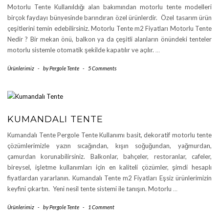
Motorlu Tente Kullanıldığı alan bakımından motorlu tente modelleri
birçok faydayı bünyesinde barındıran özel ürünlerdir. Özel tasarım ürün
çeşitlerini temin edebilirsiniz. Motorlu Tente m2 Fiyatları Motorlu Tente
Nedir ? Bir mekan önü, balkon ya da çeşitli alanların önündeki tenteler
motorlu sistemle otomatik şekilde kapatılır ve açılır.
…
Ürünlerimiz
-
by
Pergole Tente
-
5 Comments
KUMANDALI TENTE
Kumandalı Tente Pergole Tente Kullanımı basit, dekoratif motorlu tente
çözümlerimizle yazın sıcağından, kışın soğuğundan, yağmurdan,
çamurdan korunabilirsiniz. Balkonlar, bahçeler, restoranlar, cafeler,
bireysel, işletme kullanımları için en kaliteli çözümler, şimdi hesaplı
fiyatlardan yararlanın. Kumandalı Tente m2 Fiyatları Eşsiz ürünlerimizin
keyfini çıkartın. Yeni nesil tente sistemi ile tanışın. Motorlu
…
Ürünlerimiz
-
by
Pergole Tente
-
1 Comment