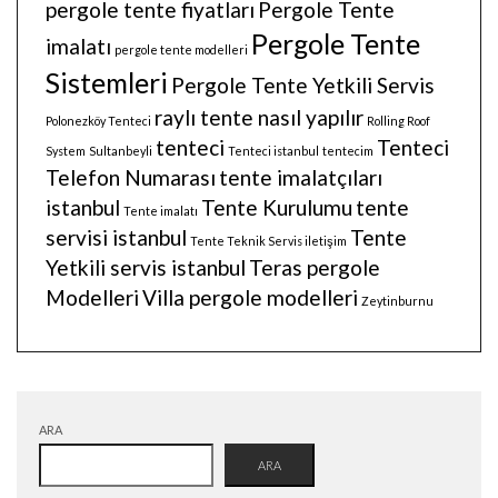
pergole tente fiyatları
Pergole Tente
Pergole Tente
imalatı
pergole tente modelleri
Sistemleri
Pergole Tente Yetkili Servis
raylı tente nasıl yapılır
Polonezköy Tenteci
Rolling Roof
tenteci
Tenteci
System
Sultanbeyli
Tenteci istanbul
tentecim
Telefon Numarası
tente imalatçıları
istanbul
Tente Kurulumu
tente
Tente imalatı
servisi istanbul
Tente
Tente Teknik Servis iletişim
Yetkili servis istanbul
Teras pergole
Modelleri
Villa pergole modelleri
Zeytinburnu
ARA
ARA