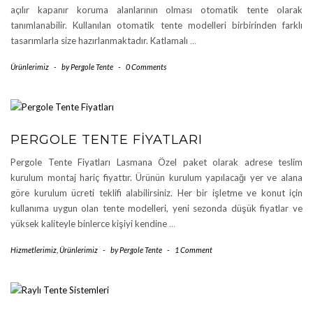
açılır kapanır koruma alanlarının olması otomatik tente olarak
tanımlanabilir. Kullanılan otomatik tente modelleri birbirinden farklı
tasarımlarla size hazırlanmaktadır. Katlamalı
…
Ürünlerimiz
-
by
Pergole Tente
-
0 Comments
PERGOLE TENTE FIYATLARI
Pergole Tente Fiyatları Lasmana Özel paket olarak adrese teslim
kurulum montaj hariç fiyattır. Ürünün kurulum yapılacağı yer ve alana
göre kurulum ücreti teklifi alabilirsiniz. Her bir işletme ve konut için
kullanıma uygun olan tente modelleri, yeni sezonda düşük fiyatlar ve
yüksek kaliteyle binlerce kişiyi kendine
…
Hizmetlerimiz
,
Ürünlerimiz
-
by
Pergole Tente
-
1 Comment