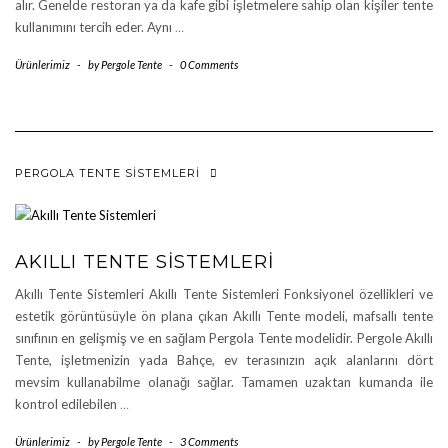
alır. Genelde restoran ya da kafe gibi işletmelere sahip olan kişiler tente
kullanımını tercih eder. Aynı
…
Ürünlerimiz
-
by
Pergole Tente
-
0 Comments
PERGOLA TENTE SISTEMLERI
AKILLI TENTE SISTEMLERI
Akıllı Tente Sistemleri Akıllı Tente Sistemleri Fonksiyonel özellikleri ve
estetik görüntüsüyle ön plana çıkan Akıllı Tente modeli, mafsallı tente
sınıfının en gelişmiş ve en sağlam Pergola Tente modelidir. Pergole Akıllı
Tente, işletmenizin yada Bahçe, ev terasınızın açık alanlarını dört
mevsim kullanabilme olanağı sağlar. Tamamen uzaktan kumanda ile
kontrol edilebilen
…
Ürünlerimiz
-
by
Pergole Tente
-
3 Comments