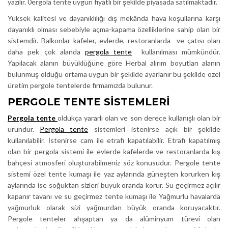
yazılır. 0ergola tente uygun fiyatlı bir şekilde piyasada satılmaktadır.
Yüksek kalitesi ve dayanıklılığı dış mekânda hava koşullarına karşı
dayanıklı olması sebebiyle açma-kapama özelliklerine sahip olan bir
sistemdir. Balkonlar kafeler, evlerde, restoranlarda ve çatısı olan
daha pek çok alanda
pergola tente
kullanılması mümkündür.
Yapılacak alanın büyüklüğüne göre Herbal alırım boyutları alanın
bulunmuş olduğu ortama uygun bir şekilde ayarlanır bu şekilde özel
üretim pergole tentelerde firmamızda bulunur.
PERGOLE TENTE SISTEMLERI
Pergola tente
oldukça yararlı olan ve son derece kullanışlı olan bir
üründür.
Pergola tente
sistemleri istenirse açık bir şekilde
kullanılabilir. İstenirse cam ile etrafı kapatılabilir. Etrafı kapatılmış
olan bir pergola sistemi ile evlerde kafelerde ve restoranlarda kış
bahçesi atmosferi oluşturabilmeniz söz konusudur. Pergole tente
sistemi özel tente kumaşı ile yaz aylarında güneşten korurken kış
aylarında ise soğuktan sizleri büyük oranda korur. Su geçirmez açılır
kapanır tavanı ve su geçirmez tente kumaşı ile Yağmurlu havalarda
yağmurluk olarak sizi yağmurdan büyük oranda koruyacaktır.
Pergole tenteler ahşaptan ya da alüminyum türevi olan