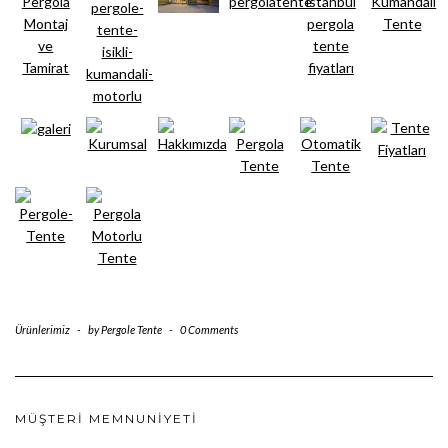
Ürünlerimiz
-
by
Pergole Tente
-
0 Comments
MÜŞTERI MEMNUNIYETI