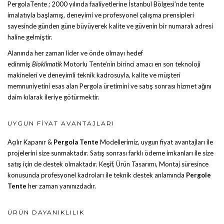
PergolaTente
; 2000 yılında faaliyetlerine İstanbul Bölgesi’nde tente
imalatıyla başlamış, deneyimi ve profesyonel çalışma prensipleri
sayesinde günden güne büyüyerek kalite ve güvenin bir numaralı adresi
haline gelmiştir.
Alanında her zaman lider ve önde olmayı hedef
edinmiş
Bioklimatik
Motorlu Tente
’nin birinci amacı en son teknoloji
makineleri ve deneyimli teknik kadrosuyla, kalite ve müşteri
memnuniyetini esas alan Pergola üretimini ve satış sonrası hizmet ağını
daim kılarak ileriye götürmektir.
UYGUN FIYAT AVANTAJLARI
Açılır Kapanır &
Pergola Tente
Modellerimiz, uygun fiyat avantajları ile
projelerini size sunmaktadır. Satış sonrası farklı ödeme imkanları ile size
satış için de destek olmaktadır. Keşif, Ürün Tasarımı, Montaj süresince
konusunda profesyonel kadroları ile teknik destek anlamında
Pergole
Tente
her zaman yanınızdadır.
ÜRÜN DAYANIKLILIK