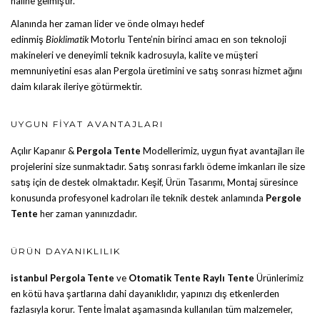
haline gelmiştir.
Alanında her zaman lider ve önde olmayı hedef
edinmiş
Bioklimatik
Motorlu Tente
’nin birinci amacı en son teknoloji
makineleri ve deneyimli teknik kadrosuyla, kalite ve müşteri
memnuniyetini esas alan Pergola üretimini ve satış sonrası hizmet ağını
daim kılarak ileriye götürmektir.
UYGUN FIYAT AVANTAJLARI
Açılır Kapanır &
Pergola Tente
Modellerimiz, uygun fiyat avantajları ile
projelerini size sunmaktadır. Satış sonrası farklı ödeme imkanları ile size
satış için de destek olmaktadır. Keşif, Ürün Tasarımı, Montaj süresince
konusunda profesyonel kadroları ile teknik destek anlamında
Pergole
Tente
her zaman yanınızdadır.
ÜRÜN DAYANIKLILIK
istanbul Pergola Tente
ve
Otomatik Tente
Raylı Tente
Ürünlerimiz
en kötü hava şartlarına dahi dayanıklıdır, yapınızı dış etkenlerden
fazlasıyla korur. Tente İmalat aşamasında kullanılan tüm malzemeler,