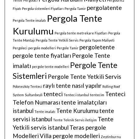
Tente
Pergolacı
Pergola m2
pergolatente
Fiyatı
Pergola sistemleri Fiyatları
Pergola Tamir
Pergola Tente
Pergola Tente imalatı
Kurulumu
Pergola tente metrekare Fiyatları
Pergola
Tente Montajı
Pergola Tente Yetkili Servis
Pergola Yapım Maliyeti
pergoletente
Pergoleci
pergole modelleri
Pergole Tamir
pergole tente fiyatları
Pergole Tente
Pergole Tente
imalatı
pergole tente modelleri
Sistemleri
Pergole Tente Yetkili Servis
raylı tente nasıl yapılır
Polonezköy Tenteci
Rolling Roof
tenteci
Tenteci
System
Sultanbeyli
Tenteci istanbul
tentecim
Telefon Numarası
tente imalatçıları
istanbul
Tente Kurulumu
tente
Tente imalatı
servisi istanbul
Tente
Tente Teknik Servis iletişim
Yetkili servis istanbul
Teras pergole
Modelleri
Villa pergole modelleri
Zeytinburnu