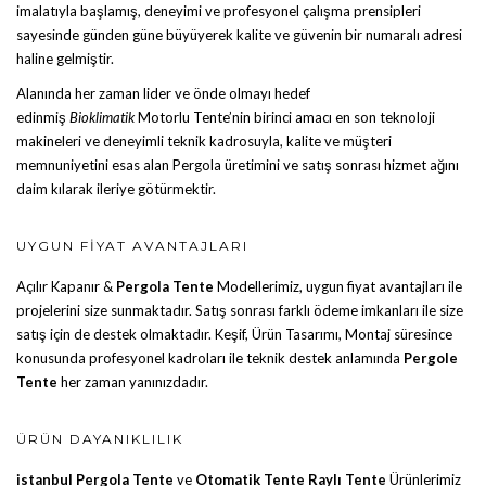
imalatıyla başlamış, deneyimi ve profesyonel çalışma prensipleri
sayesinde günden güne büyüyerek kalite ve güvenin bir numaralı adresi
haline gelmiştir.
Alanında her zaman lider ve önde olmayı hedef
edinmiş
Bioklimatik
Motorlu Tente
’nin birinci amacı en son teknoloji
makineleri ve deneyimli teknik kadrosuyla, kalite ve müşteri
memnuniyetini esas alan Pergola üretimini ve satış sonrası hizmet ağını
daim kılarak ileriye götürmektir.
UYGUN FIYAT AVANTAJLARI
Açılır Kapanır &
Pergola Tente
Modellerimiz, uygun fiyat avantajları ile
projelerini size sunmaktadır. Satış sonrası farklı ödeme imkanları ile size
satış için de destek olmaktadır. Keşif, Ürün Tasarımı, Montaj süresince
konusunda profesyonel kadroları ile teknik destek anlamında
Pergole
Tente
her zaman yanınızdadır.
ÜRÜN DAYANIKLILIK
istanbul Pergola Tente
ve
Otomatik Tente
Raylı Tente
Ürünlerimiz