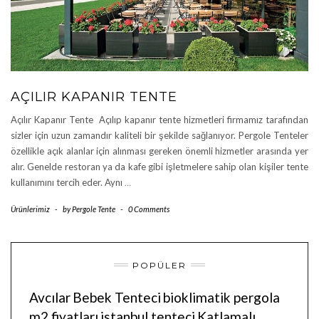
AÇILIR KAPANIR TENTE
Açılır Kapanır Tente Açılıp kapanır tente hizmetleri firmamız tarafından
sizler için uzun zamandır kaliteli bir şekilde sağlanıyor. Pergole Tenteler
özellikle açık alanlar için alınması gereken önemli hizmetler arasında yer
alır. Genelde restoran ya da kafe gibi işletmelere sahip olan kişiler tente
kullanımını tercih eder. Aynı
…
Ürünlerimiz
-
by
Pergole Tente
-
0 Comments
POPÜLER
Avcılar
Bebek Tenteci
bioklimatik pergola
m2 fiyatları
istanbul tenteci
Katlamalı