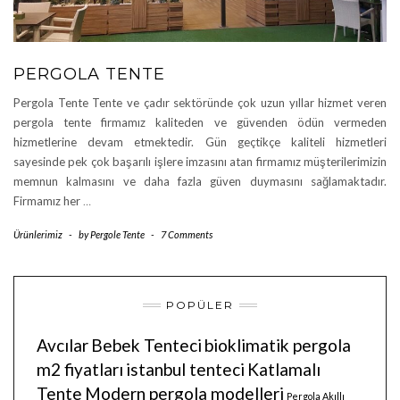
PERGOLA TENTE
Pergola Tente Tente ve çadır sektöründe çok uzun yıllar hizmet veren
pergola tente firmamız kaliteden ve güvenden ödün vermeden
hizmetlerine devam etmektedir. Gün geçtikçe kaliteli hizmetleri
sayesinde pek çok başarılı işlere imzasını atan firmamız müşterilerimizin
memnun kalmasını ve daha fazla güven duymasını sağlamaktadır.
Firmamız her
…
Ürünlerimiz
-
by
Pergole Tente
-
7 Comments
POPÜLER
Avcılar
Bebek Tenteci
bioklimatik pergola
m2 fiyatları
istanbul tenteci
Katlamalı
Tente
Modern pergola modelleri
Pergola Akıllı