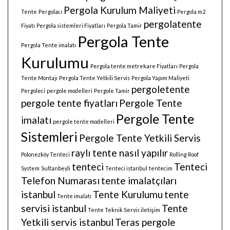
Pergola Kurulum Maliyeti
Tente
Pergolacı
Pergola m2
pergolatente
Fiyatı
Pergola sistemleri Fiyatları
Pergola Tamir
Pergola Tente
Pergola Tente imalatı
Kurulumu
Pergola tente metrekare Fiyatları
Pergola
Tente Montajı
Pergola Tente Yetkili Servis
Pergola Yapım Maliyeti
pergoletente
Pergoleci
pergole modelleri
Pergole Tamir
pergole tente fiyatları
Pergole Tente
Pergole Tente
imalatı
pergole tente modelleri
Sistemleri
Pergole Tente Yetkili Servis
raylı tente nasıl yapılır
Polonezköy Tenteci
Rolling Roof
tenteci
Tenteci
System
Sultanbeyli
Tenteci istanbul
tentecim
Telefon Numarası
tente imalatçıları
istanbul
Tente Kurulumu
tente
Tente imalatı
servisi istanbul
Tente
Tente Teknik Servis iletişim
Yetkili servis istanbul
Teras pergole