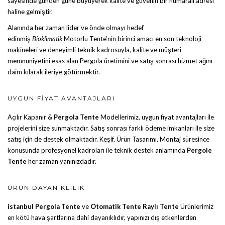
sayesinde günden güne büyüyerek kalite ve güvenin bir numaralı adresi
haline gelmiştir.
Alanında her zaman lider ve önde olmayı hedef
edinmiş
Bioklimatik
Motorlu Tente
’nin birinci amacı en son teknoloji
makineleri ve deneyimli teknik kadrosuyla, kalite ve müşteri
memnuniyetini esas alan Pergola üretimini ve satış sonrası hizmet ağını
daim kılarak ileriye götürmektir.
UYGUN FIYAT AVANTAJLARI
Açılır Kapanır &
Pergola Tente
Modellerimiz, uygun fiyat avantajları ile
projelerini size sunmaktadır. Satış sonrası farklı ödeme imkanları ile size
satış için de destek olmaktadır. Keşif, Ürün Tasarımı, Montaj süresince
konusunda profesyonel kadroları ile teknik destek anlamında
Pergole
Tente
her zaman yanınızdadır.
ÜRÜN DAYANIKLILIK
istanbul Pergola Tente
ve
Otomatik Tente
Raylı Tente
Ürünlerimiz
en kötü hava şartlarına dahi dayanıklıdır, yapınızı dış etkenlerden