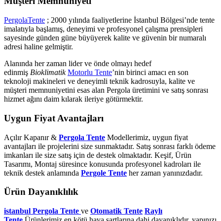
Müşteri Memnuniyeti
PergolaTente
; 2000 yılında faaliyetlerine İstanbul Bölgesi’nde tente
imalatıyla başlamış, deneyimi ve profesyonel çalışma prensipleri
sayesinde günden güne büyüyerek kalite ve güvenin bir numaralı
adresi haline gelmiştir.
Alanında her zaman lider ve önde olmayı hedef
edinmiş
Bioklimatik
Motorlu Tente
’nin birinci amacı en son
teknoloji makineleri ve deneyimli teknik kadrosuyla, kalite ve
müşteri memnuniyetini esas alan Pergola üretimini ve satış sonrası
hizmet ağını daim kılarak ileriye götürmektir.
Uygun Fiyat Avantajları
Açılır Kapanır &
Pergola Tente
Modellerimiz, uygun fiyat
avantajları ile projelerini size sunmaktadır. Satış sonrası farklı ödeme
imkanları ile size satış için de destek olmaktadır. Keşif, Ürün
Tasarımı, Montaj süresince konusunda profesyonel kadroları ile
teknik destek anlamında
Pergole Tente
her zaman yanınızdadır.
Ürün Dayanıklılık
istanbul Pergola Tente
ve
Otomatik Tente
Raylı
Tente
Ürünlerimiz en kötü hava şartlarına dahi dayanıklıdır, yapınızı