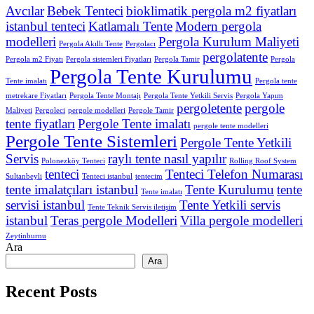
Avcılar
Bebek Tenteci
bioklimatik pergola m2 fiyatları
istanbul tenteci
Katlamalı Tente
Modern pergola
modelleri
Pergola Kurulum Maliyeti
Pergola Akıllı Tente
Pergolacı
pergolatente
Pergola m2 Fiyatı
Pergola sistemleri Fiyatları
Pergola Tamir
Pergola
Pergola Tente Kurulumu
Tente imalatı
Pergola tente
metrekare Fiyatları
Pergola Tente Montajı
Pergola Tente Yetkili Servis
Pergola Yapım
pergoletente
pergole
Maliyeti
Pergoleci
pergole modelleri
Pergole Tamir
tente fiyatları
Pergole Tente imalatı
pergole tente modelleri
Pergole Tente Sistemleri
Pergole Tente Yetkili
Servis
raylı tente nasıl yapılır
Polonezköy Tenteci
Rolling Roof System
tenteci
Tenteci Telefon Numarası
Sultanbeyli
Tenteci istanbul
tentecim
tente imalatçıları istanbul
Tente Kurulumu
tente
Tente imalatı
servisi istanbul
Tente Yetkili servis
Tente Teknik Servis iletişim
istanbul
Teras pergole Modelleri
Villa pergole modelleri
Zeytinburnu
Ara
Ara
Recent Posts