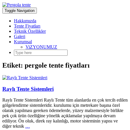
Skip
to
Toggle Navigation
content
Hakkımızda
Tente Fiyatları
Teknik Özellikler
Galeri
Kurumsal
ViZYONUMUZ
Etiket:
pergole tente fiyatları
Raylı Tente Sistemleri
Raylı Tente Sistemleri Raylı Tente tüm alanlarda en çok tercih edilen
gölgelendirme sistemleridir. kurulumu için metrekare başına özel
olarak yapılması gereken ödemelerde, yüzey malzemesiyle birlikte
pek çok ürün özelliğine yönelik açıklamalar yapılmaya devam
ediliyor. Ön oluk, direk ray kalınlığı, motor sisteminin yapısı ve
diğer teknik
…