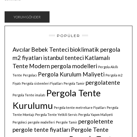
POPÜLER
Avcılar
Bebek Tenteci
bioklimatik pergola
m2 fiyatları
istanbul tenteci
Katlamalı
Tente
Modern pergola modelleri
Pergola Akıllı
Pergola Kurulum Maliyeti
Tente
Pergolacı
Pergola m2
pergolatente
Fiyatı
Pergola sistemleri Fiyatları
Pergola Tamir
Pergola Tente
Pergola Tente imalatı
Kurulumu
Pergola tente metrekare Fiyatları
Pergola
Tente Montajı
Pergola Tente Yetkili Servis
Pergola Yapım Maliyeti
pergoletente
Pergoleci
pergole modelleri
Pergole Tamir
pergole tente fiyatları
Pergole Tente