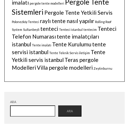
Pergole Tente
imalatı
pergole tente modelleri
Sistemleri
Pergole Tente Yetkili Servis
raylı tente nasıl yapılır
Polonezköy Tenteci
Rolling Roof
tenteci
Tenteci
System
Sultanbeyli
Tenteci istanbul
tentecim
Telefon Numarası
tente imalatçıları
istanbul
Tente Kurulumu
tente
Tente imalatı
servisi istanbul
Tente
Tente Teknik Servis iletişim
Yetkili servis istanbul
Teras pergole
Modelleri
Villa pergole modelleri
Zeytinburnu
ARA
ARA