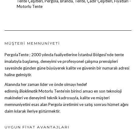
Tente Çeşitleri, Pergola, Branda, Tente, Çadır Çeşitleri, Fiyatları
-
Motorlu Tente
MÜŞTERI MEMNUNIYETI
PergolaTente
; 2000 yılında faaliyetlerine İstanbul Bölgesi’nde tente
imalatıyla başlamış, deneyimi ve profesyonel çalışma prensipleri
sayesinde günden güne büyüyerek kalite ve güvenin bir numaralı adresi
haline gelmiştir.
Alanında her zaman lider ve önde olmayı hedef
edinmiş
Bioklimatik
Motorlu Tente
’nin birinci amacı en son teknoloji
makineleri ve deneyimli teknik kadrosuyla, kalite ve müşteri
memnuniyetini esas alan Pergola üretimini ve satış sonrası hizmet ağını
daim kılarak ileriye götürmektir.
UYGUN FIYAT AVANTAJLARI