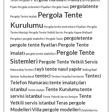
Tente
Pergolacı
Pergola m2
pergolatente
Fiyatı
Pergola sistemleri Fiyatları
Pergola Tamir
Pergola Tente
Pergola Tente imalatı
Kurulumu
Pergola tente metrekare Fiyatları
Pergola
Tente Montajı
Pergola Tente Yetkili Servis
Pergola Yapım Maliyeti
pergoletente
Pergoleci
pergole modelleri
Pergole Tamir
pergole tente fiyatları
Pergole Tente
Pergole Tente
imalatı
pergole tente modelleri
Sistemleri
Pergole Tente Yetkili Servis
raylı tente nasıl yapılır
Polonezköy Tenteci
Rolling Roof
tenteci
Tenteci
System
Sultanbeyli
Tenteci istanbul
tentecim
Telefon Numarası
tente imalatçıları
istanbul
Tente Kurulumu
tente
Tente imalatı
servisi istanbul
Tente
Tente Teknik Servis iletişim
Yetkili servis istanbul
Teras pergole
Modelleri
Villa pergole modelleri
Zeytinburnu