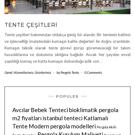
TENTE ÇEŞITLERI
Tente çeşitleri bakımından oldukça geniş bir alandır. Bir tentenin kalitesi
ve işlevselliği imalatındaki kumaşın kalite değerleri ile doğru orantılıdır.
Kumaşın teknik olarak tente görevi görüp göremeyeceği bir takım
hasaslıklarına ve dokunma sıklığına bağlıdır. Ancak her şeyden evvel
yapıldığı kumaş ve hatta kumaşın dokunduğu iplik son
…
Genel
,
Hizmetlerimiz
,
Ürünlerimiz
-
by
Pergole Tente
-
0 Comments
POPÜLER
Avcılar
Bebek Tenteci
bioklimatik pergola
m2 fiyatları
istanbul tenteci
Katlamalı
Tente
Modern pergola modelleri
Pergola Akıllı
Pergola Kurulum Maliyeti