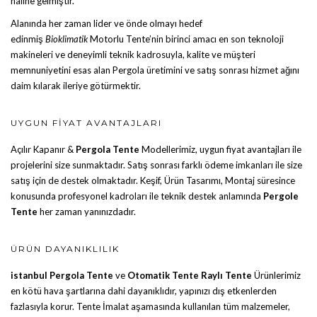
haline gelmiştir.
Alanında her zaman lider ve önde olmayı hedef
edinmiş
Bioklimatik
Motorlu Tente
’nin birinci amacı en son teknoloji
makineleri ve deneyimli teknik kadrosuyla, kalite ve müşteri
memnuniyetini esas alan Pergola üretimini ve satış sonrası hizmet ağını
daim kılarak ileriye götürmektir.
UYGUN FIYAT AVANTAJLARI
Açılır Kapanır &
Pergola Tente
Modellerimiz, uygun fiyat avantajları ile
projelerini size sunmaktadır. Satış sonrası farklı ödeme imkanları ile size
satış için de destek olmaktadır. Keşif, Ürün Tasarımı, Montaj süresince
konusunda profesyonel kadroları ile teknik destek anlamında
Pergole
Tente
her zaman yanınızdadır.
ÜRÜN DAYANIKLILIK
istanbul Pergola Tente
ve
Otomatik Tente
Raylı Tente
Ürünlerimiz
en kötü hava şartlarına dahi dayanıklıdır, yapınızı dış etkenlerden
fazlasıyla korur. Tente İmalat aşamasında kullanılan tüm malzemeler,