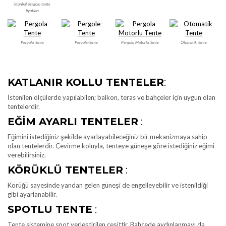
istanbul pergola tente
fiyatları
Pergola Tente
Pergole-Tente
Pergola Motorlu Tente
Otomatik Tente
KATLANIR KOLLU TENTELER
:
İstenilen ölçülerde yapılabilen; balkon, teras ve bahçeler için uygun olan
tentelerdir.
EĞIM AYARLI TENTELER
:
Eğimini istediğiniz şekilde ayarlayabileceğiniz bir mekanizmaya sahip
olan tentelerdir. Çevirme koluyla, tenteye güneşe göre istediğiniz eğimi
verebilirsiniz.
KÖRÜKLÜ TENTELER
:
Körüğü sayesinde yandan gelen güneşi de engelleyebilir ve istenildiği
gibi ayarlanabilir.
SPOTLU TENTE
:
Tente sistemine spot yerleştirilen çeşittir. Bahçede aydınlanmayı da