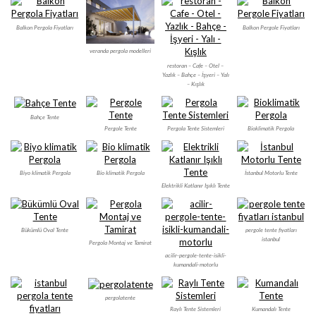
Balkon Pergola Fiyatları
Balkon Pergole Fiyatları
veranda pergola modelleri
restoran – Cafe – Otel –
Yazlık – Bahçe – İşyeri – Yalı
– Kışlık
Bahçe Tente
Pergole Tente
Pergola Tente Sistemleri
Bioklimatik Pergola
Biyo klimatik Pergola
Bio klimatik Pergola
İstanbul Motorlu Tente
Elektrikli Katlanır Işıklı Tente
Bükümlü Oval Tente
pergole tente fiyatları
istanbul
Pergola Montaj ve Tamirat
acilir-pergole-tente-isikli-
kumandali-motorlu
pergolatente
Raylı Tente Sistemleri
Kumandalı Tente