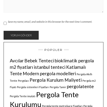
Save my name, email, and website in this browser for the next time I comment.
POPÜLER
Avcılar
Bebek Tenteci
bioklimatik pergola
m2 fiyatları
istanbul tenteci
Katlamalı
Tente
Modern pergola modelleri
Pergola Akıllı
Pergola Kurulum Maliyeti
Tente
Pergolacı
Pergola m2
pergolatente
Fiyatı
Pergola sistemleri Fiyatları
Pergola Tamir
Pergola Tente
Pergola Tente imalatı
Kurulumu
Pergola tente metrekare Fiyatları
Pergola