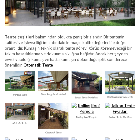
Tente çeşitleri
bakımından oldukça geniş bir alandır. Bir tentenin
kalitesi ve işlevselliği imalatındaki kumaşın kalite değerleri ile doğru
orantılıdır. Kumaşın teknik olarak tente görevi görüp göremeyeceği bir
takım hasaslıklarına ve dokunma sıklığına bağlıdır. Ancak her şeyden
evvel yapıldığı kumaş ve hatta kumaşın dokunduğu iplik son derece
önemlidir.
Otomatik Tente
Teras Pergole Modelleri
PergolaTente
Uzaktan kumandalı tente
Smart Tente Modelleri
Rolling Roof Pergola
Balkon Tente Fiyatları
Motorlu Tente
Otomatik Tente