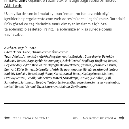
firmayız
tente
çeşitlilikleri özel istekler isteğe bağlı yapıla bilmektedir.
Akllı Tente
Uzun yıllardır
tente imalatı
yapan firmamızın tüm ayrıntılı bilgi
içeriklerine pergolatente.com web adresimizden ulaşabilirsiniz. Buradaki
ürün görsel ve çeşitlerimizle sınırlı olmayan imalatımız için özel
taleplerinizi bize iletebilirsiniz. Taleplerinize en kısa sürede dönüş
yapılacaktır.
Author:
Pergole Tente
Filed Under:
Genel
,
Hizmetlerimiz
,
Ürünlerimiz
Tags:
Adalar
,
Arnavutköy
,
Ataköy
,
Ataşehir
,
Avcılar
,
Bağcılar
,
Bahçelievler
,
Bakırköy
,
Bakırköy Tenteci
,
Başakşehir
,
Bayrampaşa
,
Bebek Tenteci
,
Beşiktaş
,
Beşiktaş Tenteci
,
Beşyüzevler
,
Beykoz
,
Beylikdüzü
,
Beyoğlu
,
Büyükçekmece
,
Çatalca
,
Çekmeköy
,
Esenler
,
Esenyurt
,
Etiler Tenteci
,
Eyüpsultan
,
Fatih
,
Gaziosmanpaşa
,
Güngören
,
istanbul tenteci
,
Kadıköy
,
Kadıköy Tenteci
,
Kağıthane
,
Kartal
,
Kartal Teteci
,
Küçükçekmece
,
Maltepe
,
Ortaköy Tenteci
,
Pendik
,
Polonezköy Tenteci
,
Sancaktepe
,
Sarıyer
,
Şile
,
Silivri
,
Şişli
,
Sultanbeyli
,
Sultangazi
,
Tarabya Tenteci
,
tente çeşitleri ve fiyatları
,
tente servisi istanbul
,
tenteci
,
Tenteci istanbul
,
Tuzla
,
Ümraniye
,
Üsküdar
,
Zeytinburnu
ÖZEL TASARIM TENTE
ROLLING ROOF PERGOLA