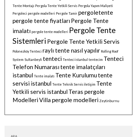
Tente Montajı
Pergola Tente Yetkili Servis
Pergola Yapım Maliyeti
pergoletente
Pergoleci
pergole modelleri
Pergole Tamir
pergole tente fiyatları
Pergole Tente
Pergole Tente
imalatı
pergole tente modelleri
Sistemleri
Pergole Tente Yetkili Servis
raylı tente nasıl yapılır
Polonezköy Tenteci
Rolling Roof
tenteci
Tenteci
System
Sultanbeyli
Tenteci istanbul
tentecim
Telefon Numarası
tente imalatçıları
istanbul
Tente Kurulumu
tente
Tente imalatı
servisi istanbul
Tente
Tente Teknik Servis iletişim
Yetkili servis istanbul
Teras pergole
Modelleri
Villa pergole modelleri
Zeytinburnu
ARA