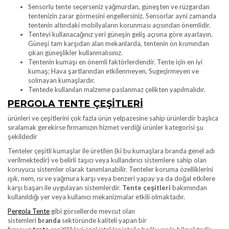
Sensorlu tente seçerseniz yağmurdan, güneşten ve rüzgardan
tentenizin zarar görmesini engellersiniz. Sensorlar ayni zamanda
tentenin altındaki mobilyaların korunması açısından önemlidir.
Tenteyi kullanacağınız yeri güneşin geliş açısına göre ayarlayın.
Güneşi tam karşıdan alan mekanlarda, tentenin ön kısmından
çıkan güneşlikler kullanmalısınız.
Tentenin kumaşı en önemli faktörlerdendir. Tente için en iyi
kumaş; Hava şartlarından etkilenmeyen, Sugeçirmeyen ve
solmayan kumaşlardır.
Tentede kullanılan malzeme paslanmaz çelikten yapılmalıdır.
PERGOLA TENTE ÇEŞITLERI
ürünleri ve çeşitlerini çok fazla ürün yelpazesine sahip ürünlerdir başlıca
sıralamak gerekirse firmamızın hizmet verdiği ürünler kategorisi şu
şekildedir
Tenteler çeşitli kumaşlar ile üretilen (ki bu kumaşlara branda genel adı
verilmektedir) ve belirli taşıcı veya kullandırıcı sistemlere sahip olan
koruyucu sistemler olarak tanımlanabilir. Tenteler koruma özelliklerini
ışık, nem, ısı ve yağmura karşı veya benzeri yapay ya da doğal etkilere
karşı başarı ile uygulayan sistemlerdir.
Tente çeşitleri
bakımından
kullanıldığı yer veya kullanıcı mekanizmalar etkili olmaktadır.
Pergola Tente
gibi görsellerde mevcut olan
sistemleri
branda
sektöründe kaliteli yapan bir