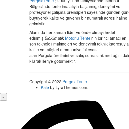
PergolaTente
; 2000 yılında faaliyetlerine İstanbul
Bölgesi’nde tente imalatıyla başlamış, deneyimi ve
profesyonel çalışma prensipleri sayesinde günden gün
büyüyerek kalite ve güvenin bir numaralı adresi haline
gelmiştir.
Alanında her zaman lider ve önde olmayı hedef
edinmiş
Bioklimatik
Motorlu Tente
’nin birinci amacı en
son teknoloji makineleri ve deneyimli teknik kadrosuyla
kalite ve müşteri memnuniyetini esas
alan Pergola üretimini ve satış sonrası hizmet ağını da
kılarak ileriye götürmektir.
Copyright © 2022
PergolaTente
Kale
by LyraThemes.com.
«