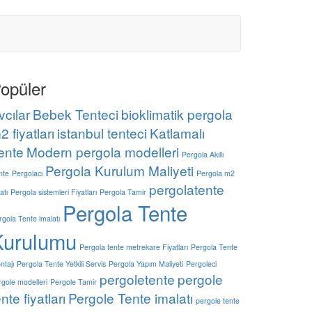
opüler
vcılar
Bebek Tenteci
bioklimatik pergola
2 fiyatları
istanbul tenteci
Katlamalı
ente
Modern pergola modelleri
Pergola Akıllı
Pergola Kurulum Maliyeti
nte
Pergolacı
Pergola m2
pergolatente
atı
Pergola sistemleri Fiyatları
Pergola Tamir
Pergola Tente
rgola Tente imalatı
Kurulumu
Pergola tente metrekare Fiyatları
Pergola Tente
ntajı
Pergola Tente Yetkili Servis
Pergola Yapım Maliyeti
Pergoleci
pergoletente
pergole
rgole modelleri
Pergole Tamir
ente fiyatları
Pergole Tente imalatı
pergole tente