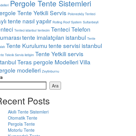
Pergole Tente Sistemleri
delleri
ergole Tente Yetkili Servis
Polonezköy Tenteci
aylı tente nasıl yapılır
Rolling Roof System
Sultanbeyli
enteci
Tenteci Telefon
Tenteci istanbul
tentecim
umarası
tente imalatçıları istanbul
Tente
Tente Kurulumu
tente servisi istanbul
latı
Tente Yetkili servis
te Teknik Servis iletişim
stanbul
Teras pergole Modelleri
Villa
ergole modelleri
Zeytinburnu
ra
Ara
Recent Posts
Akıllı Tente Sistemleri
Otomatik Tente
Pergola Tente
Motorlu Tente