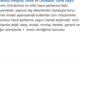
stanbul Pergola Tente
ve
Otomatik Tente
Raylı
ente
Ürünlerimiz en kötü hava şartlarına dahi
yanıklıdır, yapınızı dış etkenlerden fazlasıyla korur.
nte İmalat aşamasında kullanılan tüm malzemeler,
umsuz hava şartlarına uygun olarak seçilmiştir. ürün
tışında değil, satış, imalat, montaj, destek, garanti ve
ğer süreçlerde 1. önem verdiğimiz konudur.