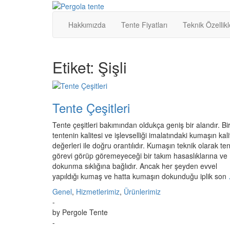
Skip
to
Hakkımızda
Tente Fiyatları
Teknik Özellikl
content
Etiket:
Şişli
Tente Çeşitleri
Tente çeşitleri bakımından oldukça geniş bir alandır. Bi
tentenin kalitesi ve işlevselliği imalatındaki kumaşın kali
değerleri ile doğru orantılıdır. Kumaşın teknik olarak te
görevi görüp göremeyeceği bir takım hasaslıklarına ve
dokunma sıklığına bağlıdır. Ancak her şeyden evvel
yapıldığı kumaş ve hatta kumaşın dokunduğu iplik son
Genel
,
Hizmetlerimiz
,
Ürünlerimiz
-
by
Pergole Tente
-