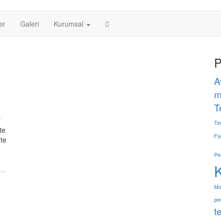
er
Galeri
Kurumsal
P
A
m
T
r
Te
te
Fiy
nte
Pe
…
Mo
pe
t