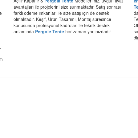
Açılır Kapanır &
Pergola Tente
Modellerimiz, uygun fiyat
i
avantajları ile projelerini size sunmaktadır. Satış sonrası
T
e
farklı ödeme imkanları ile size satış için de destek
da
olmaktadır. Keşif, Ürün Tasarımı, Montaj süresince
Te
konusunda profesyonel kadroları ile teknik destek
Ol
anlamında
Pergole Tente
her zaman yanınızdadır.
sa
di
,
im