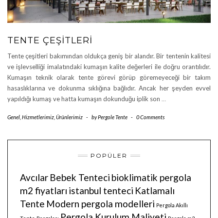
TENTE ÇEŞITLERI
Tente çeşitleri bakımından oldukça geniş bir alandır. Bir tentenin kalitesi
ve işlevselliği imalatındaki kumaşın kalite değerleri ile doğru orantılıdır.
Kumaşın teknik olarak tente görevi görüp göremeyeceği bir takım
hasaslıklarına ve dokunma sıklığına bağlıdır. Ancak her şeyden evvel
yapıldığı kumaş ve hatta kumaşın dokunduğu iplik son
…
Genel
,
Hizmetlerimiz
,
Ürünlerimiz
-
by
Pergole Tente
-
0 Comments
POPÜLER
Avcılar
Bebek Tenteci
bioklimatik pergola
m2 fiyatları
istanbul tenteci
Katlamalı
Tente
Modern pergola modelleri
Pergola Akıllı
Pergola Kurulum Maliyeti