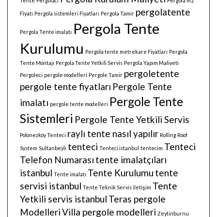
Tente
Pergolacı
Pergola m2
pergolatente
Fiyatı
Pergola sistemleri Fiyatları
Pergola Tamir
Pergola Tente
Pergola Tente imalatı
Kurulumu
Pergola tente metrekare Fiyatları
Pergola
Tente Montajı
Pergola Tente Yetkili Servis
Pergola Yapım Maliyeti
pergoletente
Pergoleci
pergole modelleri
Pergole Tamir
pergole tente fiyatları
Pergole Tente
Pergole Tente
imalatı
pergole tente modelleri
Sistemleri
Pergole Tente Yetkili Servis
raylı tente nasıl yapılır
Polonezköy Tenteci
Rolling Roof
tenteci
Tenteci
System
Sultanbeyli
Tenteci istanbul
tentecim
Telefon Numarası
tente imalatçıları
istanbul
Tente Kurulumu
tente
Tente imalatı
servisi istanbul
Tente
Tente Teknik Servis iletişim
Yetkili servis istanbul
Teras pergole
Modelleri
Villa pergole modelleri
Zeytinburnu