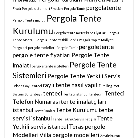
Tente
Pergolacı
Pergola m2
pergolatente
Fiyatı
Pergola sistemleri Fiyatları
Pergola Tamir
Pergola Tente
Pergola Tente imalatı
Kurulumu
Pergola tente metrekare Fiyatları
Pergola
Tente Montajı
Pergola Tente Yetkili Servis
Pergola Yapım Maliyeti
pergoletente
Pergoleci
pergole modelleri
Pergole Tamir
pergole tente fiyatları
Pergole Tente
Pergole Tente
imalatı
pergole tente modelleri
Sistemleri
Pergole Tente Yetkili Servis
raylı tente nasıl yapılır
Polonezköy Tenteci
Rolling Roof
tenteci
Tenteci
System
Sultanbeyli
Tenteci istanbul
tentecim
Telefon Numarası
tente imalatçıları
istanbul
Tente Kurulumu
tente
Tente imalatı
servisi istanbul
Tente
Tente Teknik Servis iletişim
Yetkili servis istanbul
Teras pergole
Modelleri
Villa pergole modelleri
Zeytinburnu