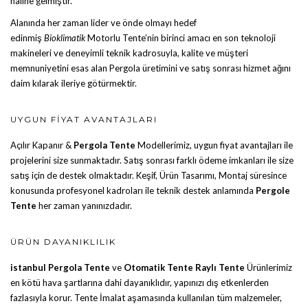
haline gelmiştir.
Alanında her zaman lider ve önde olmayı hedef
edinmiş
Bioklimatik
Motorlu Tente
’nin birinci amacı en son teknoloji
makineleri ve deneyimli teknik kadrosuyla, kalite ve müşteri
memnuniyetini esas alan Pergola üretimini ve satış sonrası hizmet ağını
daim kılarak ileriye götürmektir.
UYGUN FIYAT AVANTAJLARI
Açılır Kapanır &
Pergola Tente
Modellerimiz, uygun fiyat avantajları ile
projelerini size sunmaktadır. Satış sonrası farklı ödeme imkanları ile size
satış için de destek olmaktadır. Keşif, Ürün Tasarımı, Montaj süresince
konusunda profesyonel kadroları ile teknik destek anlamında
Pergole
Tente
her zaman yanınızdadır.
ÜRÜN DAYANIKLILIK
istanbul Pergola Tente
ve
Otomatik Tente
Raylı Tente
Ürünlerimiz
en kötü hava şartlarına dahi dayanıklıdır, yapınızı dış etkenlerden
fazlasıyla korur. Tente İmalat aşamasında kullanılan tüm malzemeler,