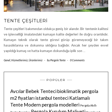
TENTE ÇEŞITLERI
Tente çeşitleri bakımından oldukça geniş bir alandır. Bir tentenin kalitesi
ve işlevselliği imalatındaki kumaşın kalite değerleri ile doğru orantılıdır.
Kumaşın teknik olarak tente görevi görüp göremeyeceği bir takım
hasaslıklarına ve dokunma sıklığına bağlıdır. Ancak her şeyden evvel
yapıldığı kumaş ve hatta kumaşın dokunduğu iplik son
…
Genel
,
Hizmetlerimiz
,
Ürünlerimiz
-
by
Pergole Tente
-
0 Comments
POPÜLER
Avcılar
Bebek Tenteci
bioklimatik pergola
m2 fiyatları
istanbul tenteci
Katlamalı
Tente
Modern pergola modelleri
Pergola Akıllı
Pergola Kurulum Maliyeti