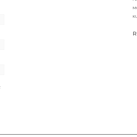
M
K
R
t