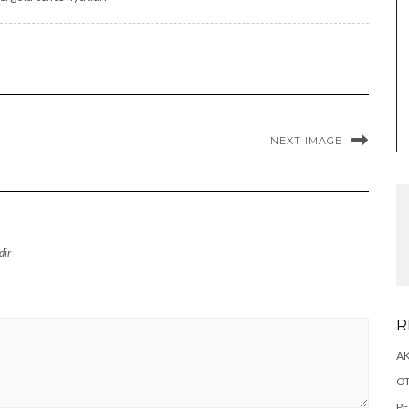
NEXT IMAGE
dir
R
AK
O
P