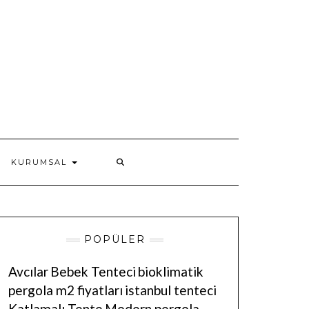
KURUMSAL
POPÜLER
Avcılar
Bebek Tenteci
bioklimatik
pergola m2 fiyatları
istanbul tenteci
Katlamalı Tente
Modern pergola