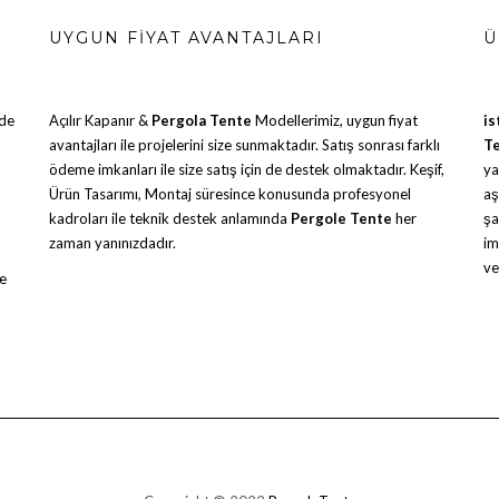
UYGUN FIYAT AVANTAJLARI
Ü
nde
Açılır Kapanır &
Pergola Tente
Modellerimiz, uygun fiyat
is
avantajları ile projelerini size sunmaktadır. Satış sonrası farklı
T
ödeme imkanları ile size satış için de destek olmaktadır. Keşif,
ya
Ürün Tasarımı, Montaj süresince konusunda profesyonel
aş
kadroları ile teknik destek anlamında
Pergole Tente
her
şa
zaman yanınızdadır.
im
ve
ve