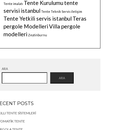
Tente Kurulumu
tente
Tente imalatı
servisi istanbul
Tente Teknik Servis iletişim
Tente Yetkili servis istanbul
Teras
pergole Modelleri
Villa pergole
modelleri
Zeytinburnu
ARA
ARA
ECENT POSTS
ILLI TENTE SISTEMLERI
TOMATIK TENTE
ERGOLA TENTE