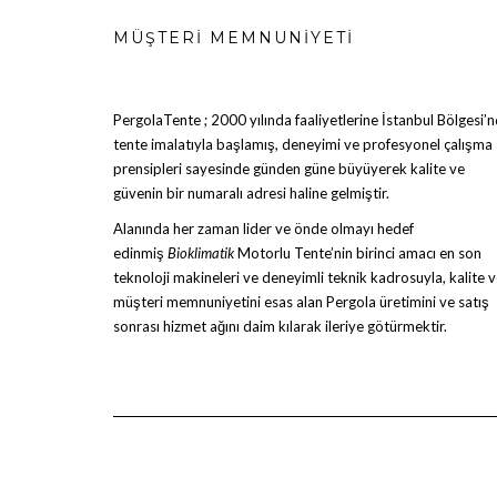
MÜŞTERI MEMNUNIYETI
PergolaTente
; 2000 yılında faaliyetlerine İstanbul Bölgesi’
tente imalatıyla başlamış, deneyimi ve profesyonel çalışma
prensipleri sayesinde günden güne büyüyerek kalite ve
güvenin bir numaralı adresi haline gelmiştir.
Alanında her zaman lider ve önde olmayı hedef
edinmiş
Bioklimatik
Motorlu Tente
’nin birinci amacı en son
teknoloji makineleri ve deneyimli teknik kadrosuyla, kalite 
müşteri memnuniyetini esas alan Pergola üretimini ve satış
sonrası hizmet ağını daim kılarak ileriye götürmektir.