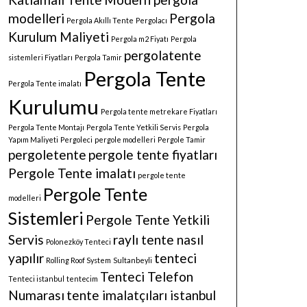
modelleri
Pergola
Pergola Akıllı Tente
Pergolacı
Kurulum Maliyeti
Pergola m2 Fiyatı
Pergola
pergolatente
sistemleri Fiyatları
Pergola Tamir
Pergola Tente
Pergola Tente imalatı
Kurulumu
Pergola tente metrekare Fiyatları
Pergola Tente Montajı
Pergola Tente Yetkili Servis
Pergola
Yapım Maliyeti
Pergoleci
pergole modelleri
Pergole Tamir
pergoletente
pergole tente fiyatları
Pergole Tente imalatı
pergole tente
Pergole Tente
modelleri
Sistemleri
Pergole Tente Yetkili
Servis
raylı tente nasıl
Polonezköy Tenteci
yapılır
tenteci
Rolling Roof System
Sultanbeyli
Tenteci Telefon
Tenteci istanbul
tentecim
Numarası
tente imalatçıları istanbul